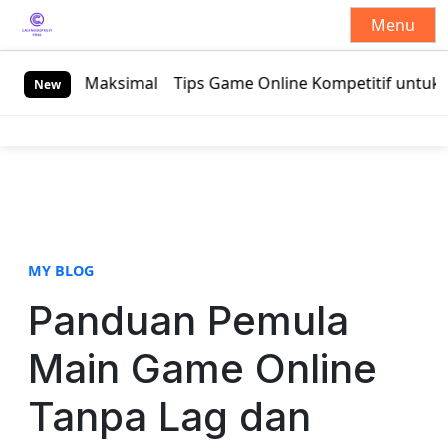
Menu
S
il Lebih Maksimal
Tips Game Online Kompetitif untuk Pe
k
New
i
p
t
o
c
o
n
MY BLOG
t
e
Panduan Pemula
n
t
Main Game Online
Tanpa Lag dan